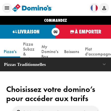
COMMANDEZ
LIVRAISON
À EMPORTER
OU
Pizza
My
Subzz
Plat
Pizza's
Domino's
Boissons
&
d'accompagn
Box
Meltzz
Pizzas Traditionnelles
Choisissez votre domino’s
pour accéder aux tarifs