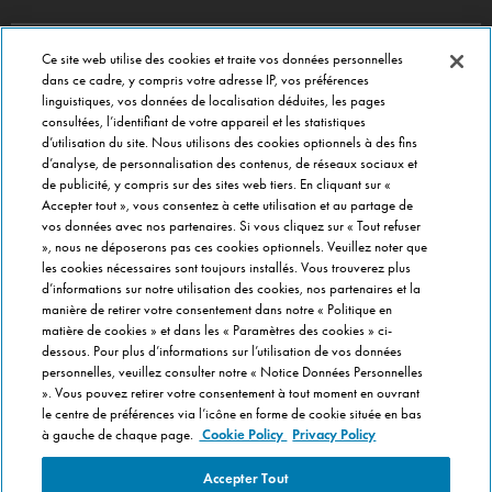
Ce site web utilise des cookies et traite vos données personnelles
DOMINO'S PIZZA
dans ce cadre, y compris votre adresse IP, vos préférences
linguistiques, vos données de localisation déduites, les pages
Commander en ligne
consultées, l’identifiant de votre appareil et les statistiques
Menu
d’utilisation du site. Nous utilisons des cookies optionnels à des fins
d’analyse, de personnalisation des contenus, de réseaux sociaux et
A propos de Domino's
de publicité, y compris sur des sites web tiers. En cliquant sur «
Paramètres des cookies
Accepter tout », vous consentez à cette utilisation et au partage de
vos données avec nos partenaires. Si vous cliquez sur « Tout refuser
», nous ne déposerons pas ces cookies optionnels. Veuillez noter que
CONTACT
les cookies nécessaires sont toujours installés. Vous trouverez plus
Service Clients
d’informations sur notre utilisation des cookies, nos partenaires et la
Siège social
manière de retirer votre consentement dans notre « Politique en
matière de cookies » et dans les « Paramètres des cookies » ci-
Gérer vos préférences
dessous. Pour plus d’informations sur l’utilisation de vos données
personnelles, veuillez consulter notre « Notice Données Personnelles
FRANCHISÉ INFORMATION
». Vous pouvez retirer votre consentement à tout moment en ouvrant
le centre de préférences via l’icône en forme de cookie située en bas
Franchise Domino's
à gauche de chaque page.
Cookie Policy
Privacy Policy
Accepter Tout
A PROPOS DE DOMINO'S