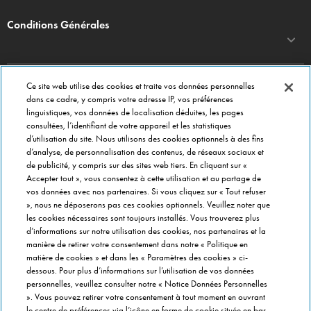
Conditions Générales
Ce site web utilise des cookies et traite vos données personnelles
DOMINO'S PIZZA
dans ce cadre, y compris votre adresse IP, vos préférences
linguistiques, vos données de localisation déduites, les pages
Commander en ligne
consultées, l’identifiant de votre appareil et les statistiques
Menu
d’utilisation du site. Nous utilisons des cookies optionnels à des fins
d’analyse, de personnalisation des contenus, de réseaux sociaux et
A propos de Domino's
de publicité, y compris sur des sites web tiers. En cliquant sur «
Paramètres des cookies
Accepter tout », vous consentez à cette utilisation et au partage de
vos données avec nos partenaires. Si vous cliquez sur « Tout refuser
», nous ne déposerons pas ces cookies optionnels. Veuillez noter que
CONTACT
les cookies nécessaires sont toujours installés. Vous trouverez plus
Service Clients
d’informations sur notre utilisation des cookies, nos partenaires et la
Siège social
manière de retirer votre consentement dans notre « Politique en
matière de cookies » et dans les « Paramètres des cookies » ci-
Gérer vos préférences
dessous. Pour plus d’informations sur l’utilisation de vos données
personnelles, veuillez consulter notre « Notice Données Personnelles
FRANCHISÉ INFORMATION
». Vous pouvez retirer votre consentement à tout moment en ouvrant
le centre de préférences via l’icône en forme de cookie située en bas