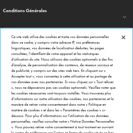
Conditions Générales
Ce site web utilise des cookies et traite vos données personnelles
DOMINO'S PIZZA
dans ce cadre, y compris votre adresse IP, vos préférences
linguistiques, vos données de localisation déduites, les pages
Commander en ligne
consultées, l’identifiant de votre appareil et les statistiques
Menu
d’utilisation du site. Nous utilisons des cookies optionnels à des fins
d’analyse, de personnalisation des contenus, de réseaux sociaux et
A propos de Domino's
de publicité, y compris sur des sites web tiers. En cliquant sur «
Paramètres des cookies
Accepter tout », vous consentez à cette utilisation et au partage de
vos données avec nos partenaires. Si vous cliquez sur « Tout refuser
», nous ne déposerons pas ces cookies optionnels. Veuillez noter que
CONTACT
les cookies nécessaires sont toujours installés. Vous trouverez plus
Service Clients
d’informations sur notre utilisation des cookies, nos partenaires et la
Siège social
manière de retirer votre consentement dans notre « Politique en
matière de cookies » et dans les « Paramètres des cookies » ci-
Gérer vos préférences
dessous. Pour plus d’informations sur l’utilisation de vos données
personnelles, veuillez consulter notre « Notice Données Personnelles
FRANCHISÉ INFORMATION
». Vous pouvez retirer votre consentement à tout moment en ouvrant
le centre de préférences via l’icône en forme de cookie située en bas