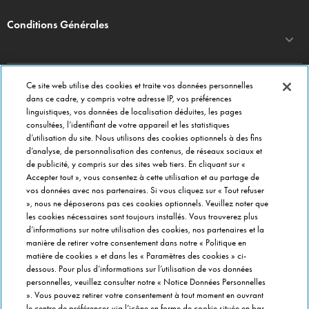
Conditions Générales
Ce site web utilise des cookies et traite vos données personnelles
DOMINO'S PIZZA
dans ce cadre, y compris votre adresse IP, vos préférences
linguistiques, vos données de localisation déduites, les pages
Commander en ligne
consultées, l’identifiant de votre appareil et les statistiques
Menu
d’utilisation du site. Nous utilisons des cookies optionnels à des fins
d’analyse, de personnalisation des contenus, de réseaux sociaux et
A propos de Domino's
de publicité, y compris sur des sites web tiers. En cliquant sur «
Paramètres des cookies
Accepter tout », vous consentez à cette utilisation et au partage de
vos données avec nos partenaires. Si vous cliquez sur « Tout refuser
», nous ne déposerons pas ces cookies optionnels. Veuillez noter que
CONTACT
les cookies nécessaires sont toujours installés. Vous trouverez plus
Service Clients
d’informations sur notre utilisation des cookies, nos partenaires et la
Siège social
manière de retirer votre consentement dans notre « Politique en
matière de cookies » et dans les « Paramètres des cookies » ci-
Gérer vos préférences
dessous. Pour plus d’informations sur l’utilisation de vos données
personnelles, veuillez consulter notre « Notice Données Personnelles
FRANCHISÉ INFORMATION
». Vous pouvez retirer votre consentement à tout moment en ouvrant
le centre de préférences via l’icône en forme de cookie située en bas