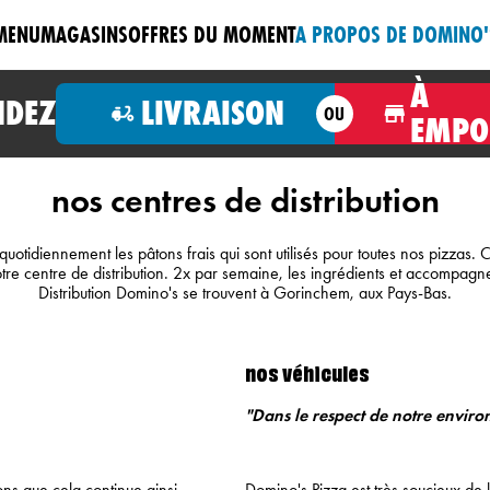
MENU
MAGASINS
OFFRES DU MOMENT
A PROPOS DE DOMINO'
À
DEZ
LIVRAISON
OU
EMPO
nos centres de distribution
quotidiennement les pâtons frais qui sont utilisés pour toutes nos pizzas.
s notre centre de distribution. 2x par semaine, les ingrédients et accomp
Distribution Domino's se trouvent à Gorinchem, aux Pays-Bas.
nos véhicules
"Dans le respect de notre envir
ons que cela continue ainsi.
Domino's Pizza est très soucieux de 