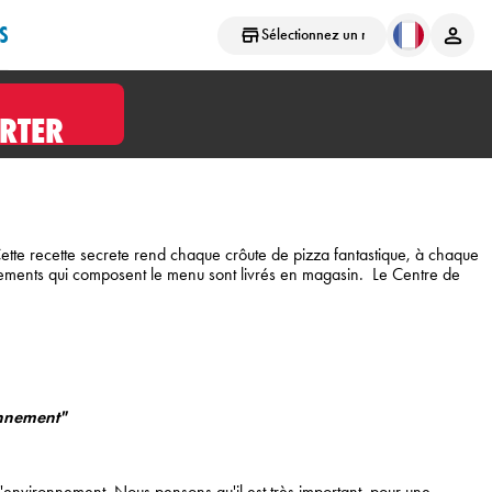
S
Sélectionnez un magasin
RTER
 Cette recette secrete rend chaque crôute de pizza fantastique, à chaque
agnements qui composent le menu sont livrés en magasin. Le Centre de
onnement"
l'environnement. Nous pensons qu'il est très important, pour une